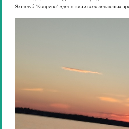
Яхт-клуб "Коприно" ждëт в гости всех желающих пр